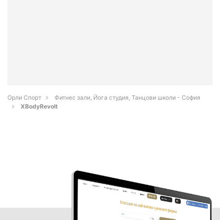
Орли Спорт
Фитнес зали, Йога студия, Танцови школи - София
XBodyRevolt