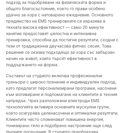
подход за подобряване на физическата форма и
общото благосъстояние, което го прави особено
удачно за хора с натоварено ежедневие. Основното
предимство на EMS тренировките се изразява в
тяхната високa ефективност — само 20 минути
занятие предоставят цялостна и интензивна
тренировка, способна да постигне резултати, сходни с
тези от традиционна двучасова фитнес сесия. Това
решение се оказва подходящо за хора със забързан
начин на живот, които търсят ефективност в
поддържането на форма.
Съставът на студиото включва професионални
треньори с широко познание и индивидуален подход,
като предлагат персонализирани програми, насочени
към мотивиране и подпомагане на клиентите в техния
напредък. Чрез разположени електроди EMS
технологията активира основните мускулни групи,
което осигурява целенасочени и оптимални резултати.
Клиентите често споменават повишена енергия,
тонизирано тяло и подобрено настроение още след
първите посещения. В студиото преобладава