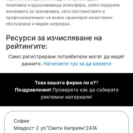
позитивна и вдъхновяваща атмосфера, която подкрепя
желанието за тренировки, като постоянството и
професионализмът на екипа гарантират качествено
обслужване и видим напредък.
Ресурси за изчисляване на
рейтингите:
Само регистрирани потребители могат да видят
данните.
Натиснете тук за да влезете
Това вашата фирма ли е?
?
Поздравления!
Проверете как да събирате
рекламни материали!
София
Младост 2 ул.”Свети Киприян”247А