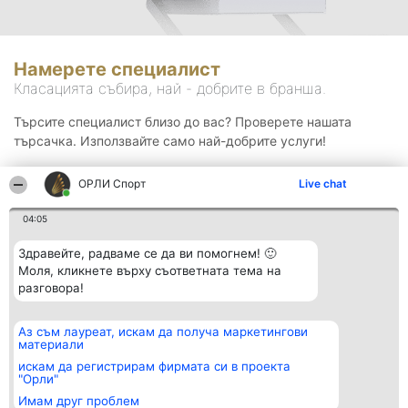
Намерете специалист
Класацията събира, най - добрите в бранша.
Търсите специалист близо до вас? Проверете нашата
търсачка. Използвайте само най-добрите услуги!
ОРЛИ Спорт
Live chat
Търсене
04:05
Здравейте, радваме се да ви помогнем! 🙂
Моля, кликнете върху съответната тема на
разговора!
Аз съм лауреат, искам да получа маркетингови
Организатор на
Класация
Контакти
материали
класиране
Победители
Контакти
Beautiful Company S.R.L.
Списък на
искам да регистрирам фирмата си в проекта
BulevardulAleea Timișul De
всички
"Орли"
Sus Nr. 2, Bl. A30, Sc. A, Et.
победители
Имам друг проблем
4, Ap. 13
Правила