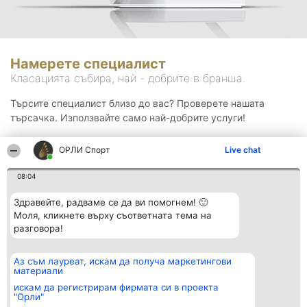
Намерете специалист
Класацията събира, най - добрите в бранша.
Търсите специалист близо до вас? Проверете нашата
търсачка. Използвайте само най-добрите услуги!
ОРЛИ Спорт
Live chat
Търсене
08:04
Здравейте, радваме се да ви помогнем! 🙂
Моля, кликнете върху съответната тема на
разговора!
Аз съм лауреат, искам да получа маркетингови
Организатор на
Класация
Контакти
материали
класиране
Победители
Контакти
Beautiful Company S.R.L.
Списък на
искам да регистрирам фирмата си в проекта
BulevardulAleea Timișul De
всички
"Орли"
Sus Nr. 2, Bl. A30, Sc. A, Et.
победители