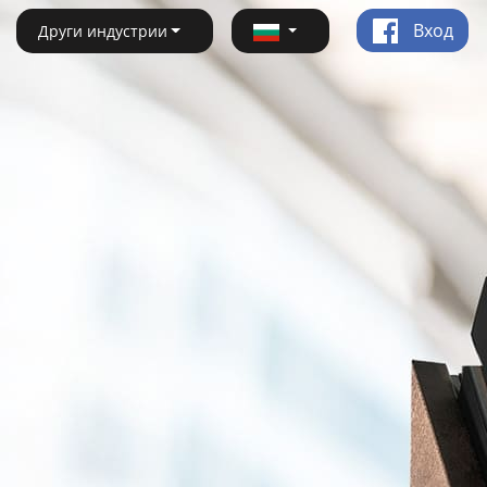
Вход
Други индустрии