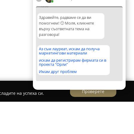
13:50
Здравейте, радваме се да ви
помогнем! 🙂 Моля, кликнете
върху съответната тема на
разговора!
Аз съм лауреат, искам да получа
маркетингови материали
искам да регистрирам фирмата си в
проекта "Орли"
Имам друг проблем
Проверете
ладите на успеха си.