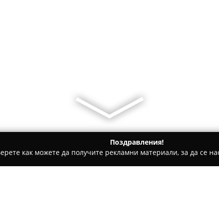
Поздравления!
ерете как можете да получите рекламни материали, за да се нас
ви школи - Гулянци
стадион „Юри Гагарин”