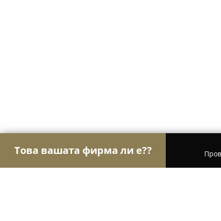
Това вашата фирма ли е??
Пров
Орли Спорт
Фитнес зали, Йога студия, Танцо