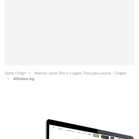
Орли Спорт
Фитнес зали, Йога студия, Танцови школи - София
4fitness.bg