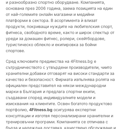
и разнообразно спортно оборудване. Компанията,
основана през 2006 година, заема позицията на един
от най-големите онлайн магазини и медийни
платформи в сектора. В асортимента ѝ влизат
продукти, покриващи нуждите на любителския спорт,
фитнеса, свободното време, както и широк спектър от
уреди за домашен фитнес, ролери, скейтбордове,
туристическо облекло и екипировка за бойни
спортове.
Сред ключовите предимства на 4Fitness.bg е
сътрудничеството с утвърдени производители, чиито
хранителни добавки отговарят на високи стандарти за
качество и безопасност. Фирмата изпълнява ролята на
официален представител на някои международни
марки в България и предлага спортни екипи,
създавани според индивидуалните модели и
изисквания на клиентите. Освен богатото продуктово
портфолио,
4Fitness.bg
осигурява експертни
консултации и изготвя персонализирани хранителни и
тренировъчни програми. Компанията се отличава с
бърза и надеждна доставка, качествено обслужване и