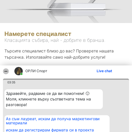
Намерете специалист
Класацията събира, най - добрите в бранша.
Търсите специалист близо до вас? Проверете нашата
търсачка. Използвайте само най-добрите услуги!
ОРЛИ Спорт
Live chat
Търсене
03:35
Здравейте, радваме се да ви помогнем! 🙂
Моля, кликнете върху съответната тема на
разговора!
Аз съм лауреат, искам да получа маркетингови
Организатор на
Класация
Контакти
материали
класиране
Победители
Контакти
Beautiful Company S.R.L.
Списък на
искам да регистрирам фирмата си в проекта
BulevardulAleea Timișul De