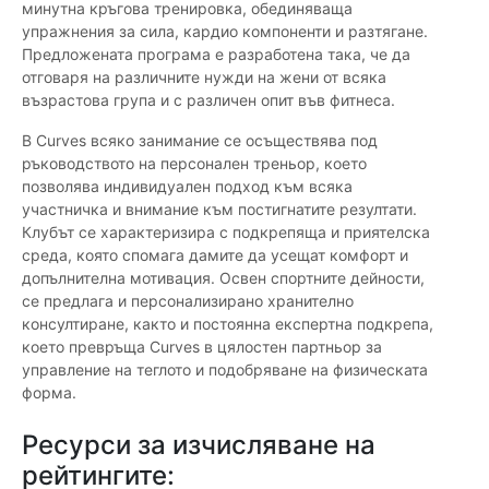
минутна кръгова тренировка, обединяваща
упражнения за сила, кардио компоненти и разтягане.
Предложената програма е разработена така, че да
отговаря на различните нужди на жени от всяка
възрастова група и с различен опит във фитнеса.
В Curves всяко занимание се осъществява под
ръководството на персонален треньор, което
позволява индивидуален подход към всяка
участничка и внимание към постигнатите резултати.
Клубът се характеризира с подкрепяща и приятелска
среда, която спомага дамите да усещат комфорт и
допълнителна мотивация. Освен спортните дейности,
се предлага и персонализирано хранително
консултиране, както и постоянна експертна подкрепа,
което превръща Curves в цялостен партньор за
управление на теглото и подобряване на физическата
форма.
Ресурси за изчисляване на
рейтингите: