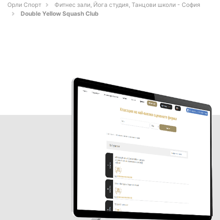
Орли Спорт
Фитнес зали, Йога студия, Танцови школи - София
Double Yellow Squash Club