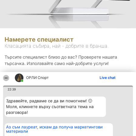
Намерете специалист
Класацията събира, най - добрите в бранша.
Търсите специалист близо до вас? Проверете нашата
търсачка. Използвайте само най-добрите услуги!
ОРЛИ Спорт
Live chat
Търсене
22:39
Здравейте, радваме се да ви помогнем! 🙂
Моля, кликнете върху съответната тема на
разговора!
Аз съм лауреат, искам да получа маркетингови
Организатор на
Класация
Контакти
материали
класиране
Победители
Контакти
Beautiful Company S.R.L.