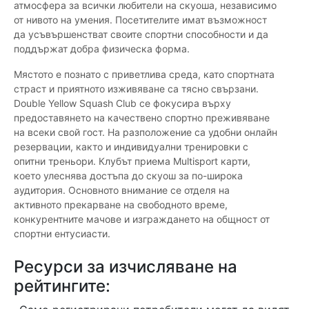
атмосфера за всички любители на скуоша, независимо
от нивото на умения. Посетителите имат възможност
да усъвършенстват своите спортни способности и да
поддържат добра физическа форма.
Мястото е познато с приветлива среда, като спортната
страст и приятното изживяване са тясно свързани.
Double Yellow Squash Club се фокусира върху
предоставянето на качествено спортно преживяване
на всеки свой гост. На разположение са удобни онлайн
резервации, както и индивидуални тренировки с
опитни треньори. Клубът приема Multisport карти,
което улеснява достъпа до скуош за по-широка
аудитория. Основното внимание се отделя на
активното прекарване на свободното време,
конкурентните мачове и изграждането на общност от
спортни ентусиасти.
Ресурси за изчисляване на
рейтингите: