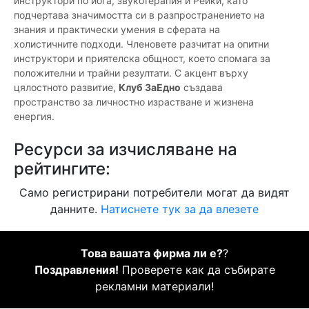
инструктори по йога, звукотерапия и Рейки, като
подчертава значимостта си в разпространението на
знания и практически умения в сферата на
холистичните подходи. Членовете разчитат на опитни
инструктори и приятелска общност, което спомага за
положителни и трайни резултати. С акцент върху
цялостното развитие,
Клуб ЗаЕдно
създава
пространство за личностно израстване и жизнена
енергия.
Ресурси за изчисляване на
рейтингите:
Само регистрирани потребители могат да видят
данните.
Натиснете тук за да влезете
Това вашата фирма ли е?
?
Поздравления!
Проверете как да събирате
рекламни материали!