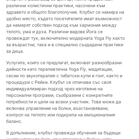
различни холистични практики, насочени към
здравето и общото благополучие. Клубът се намира на
удобно място, където посетителите имат възможност
да намерят собствен подход към хармония между
тялото, ума и духа. Различни видове Йога се
провеждат тук, включително модерната Yoga Fly както
за възрастни, така и в специално създадени практики
за деца.
Услугите, които се предлагат, включват разнообразни
дейности като терапевтична Yoga Fly, медитации,
сесии по звукотерапия с тибетски купи и гонг, както и
процедури с Рейки. Клубът се отличава със своя
индивидуализиран подход чрез изготвяне на
персонални програми, съобразени с конкретните
потребности и цели на всеки участник. Това може да
включва управление на болки, възстановяване,
контрол на теглото или подкрепа на емоционалния
баланс.
В допълнение, клубът провежда обучения за бъдещи