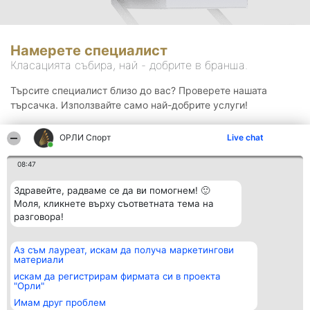
Намерете специалист
Класацията събира, най - добрите в бранша.
Търсите специалист близо до вас? Проверете нашата
търсачка. Използвайте само най-добрите услуги!
ОРЛИ Спорт
Live chat
Търсене
08:47
Здравейте, радваме се да ви помогнем! 🙂
Моля, кликнете върху съответната тема на
разговора!
Аз съм лауреат, искам да получа маркетингови
Организатор на
Класация
Контакти
материали
класиране
Победители
Контакти
Beautiful Company S.R.L.
Списък на
искам да регистрирам фирмата си в проекта
BulevardulAleea Timișul De
всички
"Орли"
Sus Nr. 2, Bl. A30, Sc. A, Et.
победители
Имам друг проблем
4, Ap. 13
Правила