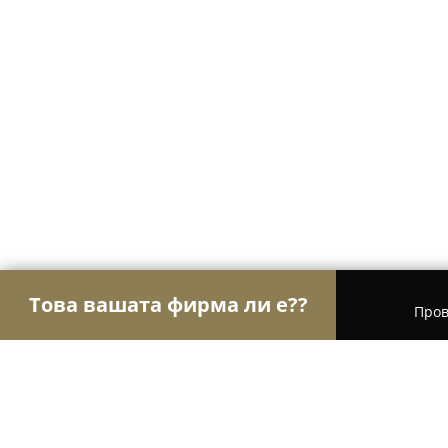
Това вашата фирма ли е??
Пров
Орли Спорт
Фитнес зали, Йога студия, Танцо