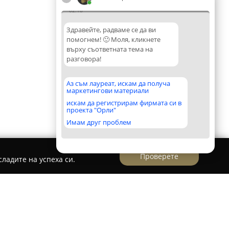
02:18
Здравейте, радваме се да ви
помогнем! 🙂 Моля, кликнете
върху съответната тема на
разговора!
Аз съм лауреат, искам да получа
маркетингови материали
искам да регистрирам фирмата си в
проекта "Орли"
Имам друг проблем
Проверете
ладите на успеха си.