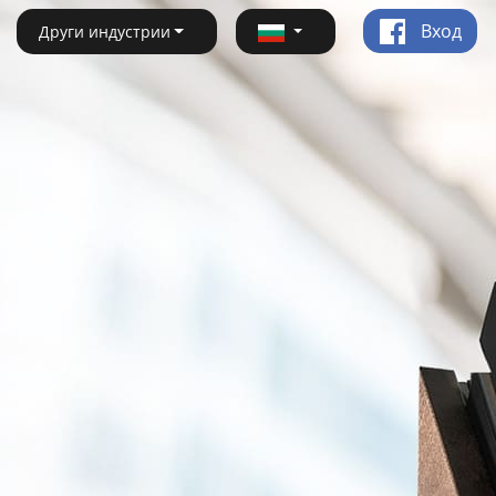
Вход
Други индустрии