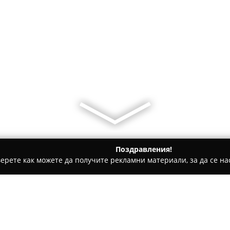
Поздравления!
ерете как можете да получите рекламни материали, за да се нас
ви школи - Пампорово
SHOKY - Ski Depot And School