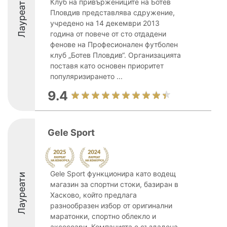
Лауреати
Клуб на привържениците на Ботев
Пловдив представлява сдружение,
учредено на 14 декември 2013
година от повече от сто отдадени
фенове на Професионален футболен
клуб „Ботев Пловдив“. Организацията
поставя като основен приоритет
популяризирането ...
9.4
Gele Sport
Gele Sport функционира като водещ
Лауреати
магазин за спортни стоки, базиран в
Хасково, който предлага
разнообразен избор от оригинални
маратонки, спортно облекло и
аксесоари. Компанията е създадена