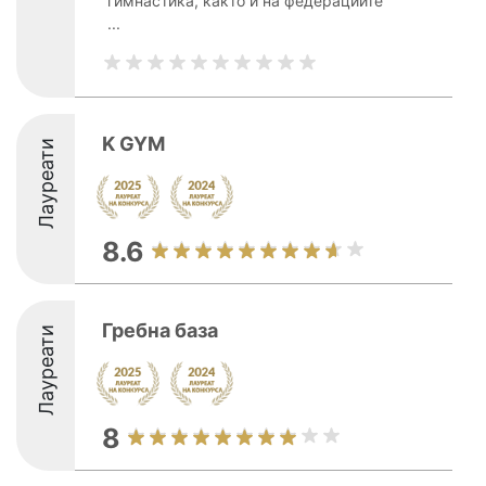
гимнастика, както и на федерациите
...
K GYM
Лауреати
8.6
Гребна база
Лауреати
8