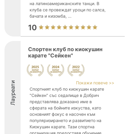
на латиноамериканските танци. В
клуба се провеждат уроци по салса,
бачата и кизомба, ...
10
Спортен клуб по киокушин
карате "Сейкен"
Лауреати
Покажи повече >>
Спортният клуб по киокушин карате
"Сейкен" със седалище в Добрич
представлява доказано име в
сферата на бойните изкуства, като
основният фокус е насочен към
популяризирането и развитието на
Киокушин карате. Тази спортна
организация предоставя обучение ...