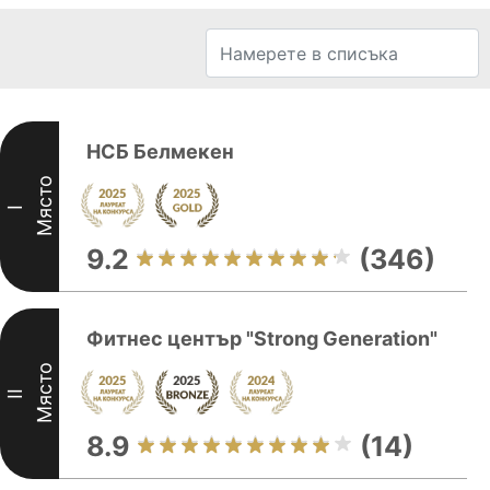
НСБ Белмекен
Място
I
9.2
(346)
Фитнес център "Strong Generation"
Място
II
8.9
(14)