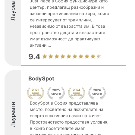
Лауреати
Just Place в София функционира като
център, предлагащ разнообразни и
забавни преживявания на хора, които
се интересуват от трамплини,
независимо от възрастта им. В това
пространство децата и възрастните
имат възможност да практикуват
активни ...
9.4
BodySpot
BodySpot в София представлява
Лауреати
място, посветено на любителите на
спорта и активния начин на живот.
Пространството предоставя условия,
в които посетителите имат
възможност да постигнат енергия,