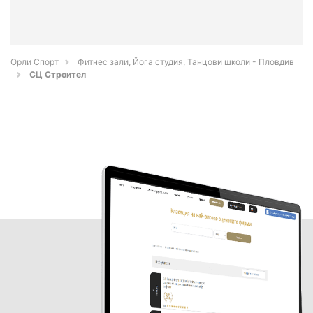
Орли Спорт
Фитнес зали, Йога студия, Танцови школи - Пловдив
СЦ Строител