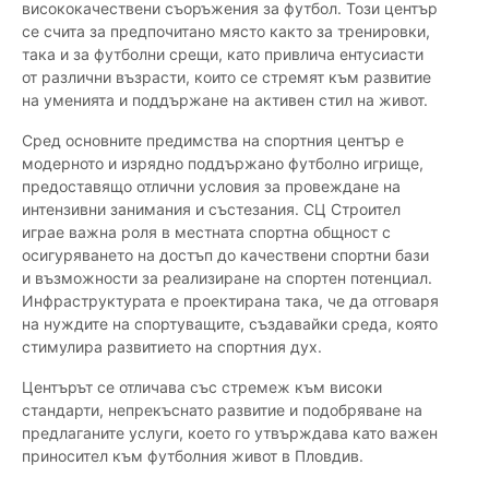
висококачествени съоръжения за футбол. Този център
се счита за предпочитано място както за тренировки,
така и за футбoлни срещи, като привлича ентусиасти
от различни възрасти, които се стремят към развитие
на уменията и поддържане на активен стил на живот.
Сред основните предимства на спортния център е
модерното и изрядно поддържано футболно игрище,
предоставящо отлични условия за провеждане на
интензивни занимания и състезания. СЦ Строител
играе важна роля в местната спортна общност с
осигуряването на достъп до качествени спортни бази
и възможности за реализиране на спортен потенциал.
Инфраструктурата е проектирана така, че да отговаря
на нуждите на спортуващите, създавайки среда, която
стимулира развитието на спортния дух.
Центърът се отличава със стремеж към високи
стандарти, непрекъснато развитие и подобряване на
предлаганите услуги, което го утвърждава като важен
приносител към футболния живот в Пловдив.