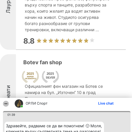
Лауреати
върху спорта и танците, разработено за
хора, които желаят да водят активен
начин на живот. Студиото осигурява
богато разнообразие от групови
тренировки, включващи различни ...
8.8
Botev fan shop
Официалният фен магазин на Ботев се
Лауреати
намира на бул. „Източен“ 10 в град
Пловдив и предлага неповторима
ОРЛИ Спорт
Live chat
атмосфера в жълто-черни тонове. Този
магазин заема ключово място в
01:39
клубната идентичност и представя
широка селекция от качествени
Здравейте, радваме се да ви помогнем! 🙂 Моля,
продукти, ...
кликнете върху съответната тема на разговора!