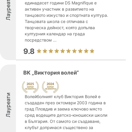
Лауреати
единадесет години DS Magnifique е
активен участник в развитието на
танцовото изкуство и спортната култура.
Танцовата школа се отличава с
творческа дейност, която допълва
културния календар на града
посредством ...
9.8
ВК „Виктория волей“
Лауреати
Волейболният клуб Виктория Волей е
създаден през октомври 2003 година в
град Пловдив и заема ключово място
сред водещите детско-юношески школи
в България. От самото си създаване,
клубът допринася съществено за