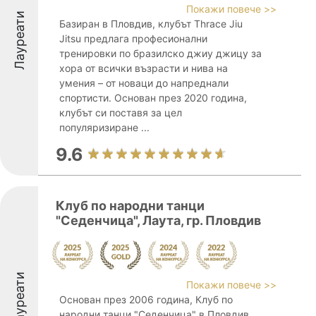
Покажи повече >>
Лауреати
Базиран в Пловдив, клубът Thrace Jiu
Jitsu предлага професионални
тренировки по бразилско джиу джицу за
хора от всички възрасти и нива на
умения – от новаци до напреднали
спортисти. Основан през 2020 година,
клубът си поставя за цел
популяризиране ...
9.6
Клуб по народни танци
"Седенчица", Лаута, гр. Пловдив
Лауреати
Покажи повече >>
Основан през 2006 година, Клуб по
народни танци "Седенчица" в Пловдив