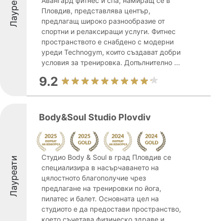
Лауреати
Авангард фитнес и спа, намиращ се в
Пловдив, представлява център,
предлагащ широко разнообразие от
спортни и релаксиращи услуги. Фитнес
пространството е снабдено с модерни
уреди Technogym, които създават добри
условия за тренировка. Допълнително ...
9.2
Body&Soul Studio Plovdiv
Студио Body & Soul в град Пловдив се
Лауреати
специализира в насърчаването на
цялостното благополучие чрез
предлагане на тренировки по йога,
пилатес и балет. Основната цел на
студиото е да предостави пространство,
което съчетава физическо здраве и