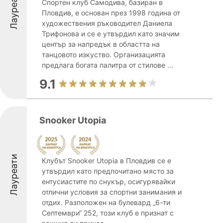
Лауреати
Спортен клуб Самодива, базиран в
Пловдив, е основан през 1998 година от
художествения ръководител Даниела
Трифонова и се е утвърдил като значим
център за напредък в областта на
танцовото изкуство. Организацията
предлага богата палитра от стилове ...
9.1
Snooker Utopia
Лауреати
Клубът Snooker Utopia в Пловдив се е
утвърдил като предпочитано място за
ентусиастите по снукър, осигурявайки
отлични условия за спортни занимания и
отдих. Разположен на булевард „6-ти
Септември“ 252, този клуб е признат с