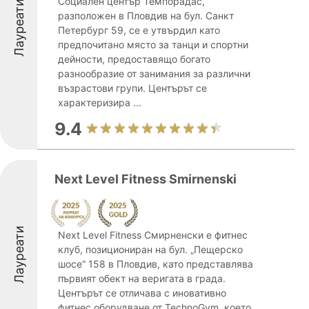
Социален център Темпорадас,
Лауреати
разположен в Пловдив на бул. Санкт
Петербург 59, се е утвърдил като
предпочитано място за танци и спортни
дейности, предоставящо богато
разнообразие от занимания за различни
възрастови групи. Центърът се
характеризира ...
9.4
Next Level Fitness Smirnenski
Лауреати
Next Level Fitness Смирненски е фитнес
клуб, позициониран на бул. „Пещерско
шосе“ 158 в Пловдив, като представлява
първият обект на веригата в града.
Центърът се отличава с иновативно
фитнес оборудване от TechnoGym, което