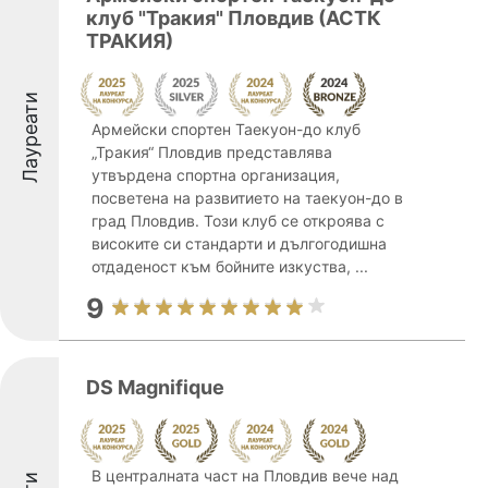
клуб "Тракия" Пловдив (АСТК
ТРАКИЯ)
Лауреати
Армейски спортен Таекуон-до клуб
„Тракия“ Пловдив представлява
утвърдена спортна организация,
посветена на развитието на таекуон-до в
град Пловдив. Този клуб се откроява с
високите си стандарти и дългогодишна
отдаденост към бойните изкуства, ...
9
DS Magnifique
В централната част на Пловдив вече над